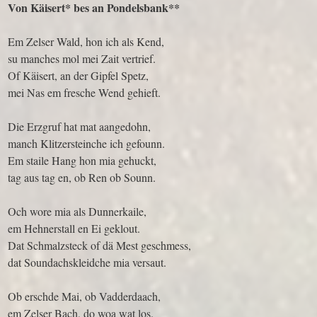
Von Käisert* bes an Pondelsbank**
Em Zelser Wald, hon ich als Kend,
su manches mol mei Zait vertrief.
Of Käisert, an der Gipfel Spetz,
mei Nas em fresche Wend gehieft.
Die Erzgruf hat mat aangedohn,
manch Klitzersteinche ich gefounn.
Em staile Hang hon mia gehuckt,
tag aus tag en, ob Ren ob Sounn.
Och wore mia als Dunnerkaile,
em Hehnerstall en Ei geklout.
Dat Schmalzsteck of dä Mest geschmess,
dat Soundachskleidche mia versaut.
Ob erschde Mai, ob Vadderdaach,
em Zelser Bach, do woa wat los.