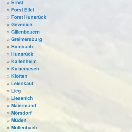
Ernst
Forst Eifel
Forst Hunsrück
Gevenich
Gillenbeuern
Greimersburg
Hambuch
Hunsrück
Kaifenheim
Kaisersesch
Klotten
Leienkaul
Lieg
Liesenich
Maiermund
Mörsdorf
Müden
Müllenbach