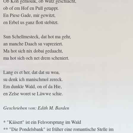
Ob Koh gemoulk, ob Wutz geschlacht,
ob of em Hof en Pull getappt.
En Piese Gade, mir gewitzt,
en Erbel us ganz flott stebitzt.
Sun Schellmesteck, dat hot ma gehr,
an manche Daach su vapreziert.
Ma hot sich nix dobai gedaacht,
ma hot sich och net drem scheniert.
Lang es et her, dat dat su woa,
su denk ich manischmol zereck.
Em dunkle Wald, on of da Hie,
en Zelse woret se Läwwe schie.
Geschrieben von: Edith M. Barden
* "Käisert" ist ein Felsvorsprung im Wald
** "Die Pondelsbank" ist früher eine romantische Stelle im