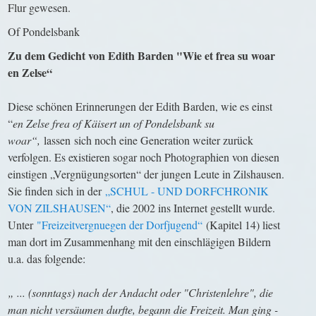
Flur gewesen.
Of Pondelsbank
Zu dem Gedicht von Edith Barden "Wie et frea su woar
en Zelse“
Diese schönen Erinnerungen der Edith Barden, wie es einst
“
en Zelse frea of Käisert un of Pondelsbank su
woar“,
lassen
sich noch eine Generation weiter zurück
verfolgen. Es existieren sogar noch Photographien von diesen
einstigen „Vergnügungsorten“ der jungen Leute in Zilshausen.
Sie finden sich in der
„SCHUL - UND DORFCHRONIK
VON ZILSHAUSEN“
, die 2002 ins Internet gestellt wurde.
Unter
"Freizeitvergnuegen der Dorfjugend“
(Kapitel 14) liest
man dort im Zusammenhang mit den einschlägigen Bildern
u.a. das folgende:
„ ... (sonntags) nach der Andacht oder "Christenlehre", die
man nicht versäumen durfte, begann die Freizeit. Man ging -