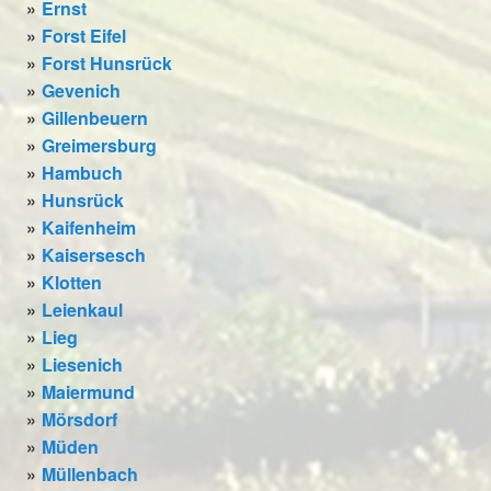
Ernst
Forst Eifel
Forst Hunsrück
Gevenich
Gillenbeuern
Greimersburg
Hambuch
Hunsrück
Kaifenheim
Kaisersesch
Klotten
Leienkaul
Lieg
Liesenich
Maiermund
Mörsdorf
Müden
Müllenbach